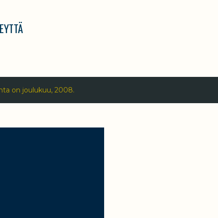
Siirry pääsisältöön
EYTTÄ
hta on joulukuu, 2008.