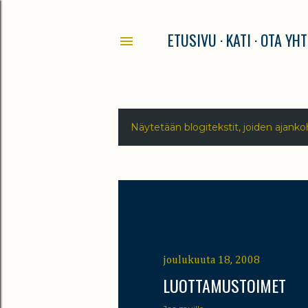
ETUSIVU
KATI
OTA YHT
Näytetään blogitekstit, joiden ajanko
T
e
k
s
t
joulukuuta 18, 2008
i
LUOTTAMUSTOIMET
t