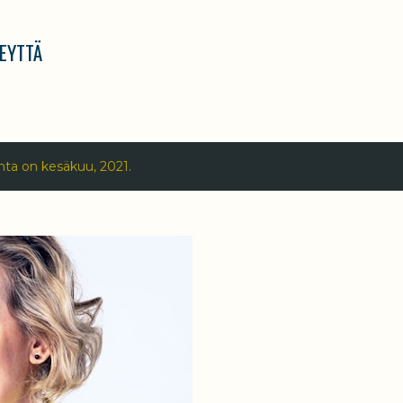
Siirry pääsisältöön
EYTTÄ
hta on kesäkuu, 2021.