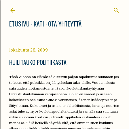
Siirry pääsisältöön
ETUSIVU
KATI
OTA YHTEYTTÄ
lokakuuta 28, 2009
HUILITAUKO POLITIIKASTA
Tänä vuonna on elämässä ollut niin paljon tapahtumia suuntaan jos
toiseen, että politiikka on jäänyt hiukan taka-alalle. Vuoden alusta
sain uuden luottamustoimen Savon koulutuskuntayhtymän
tarkastuslautakunnan varajäsenenä ja olenkin saanut jo useaan
kokoukseen osallistua "kiitos" varsinaisen jäsenen lisääntymisen ja
äitiysloman. Kokoukset ja asia on mielenkiintoista, lasten ja nuorten
asiat tulevat myös koulutuspuolelta tutuksi ja samalla saa suuntaan
mihin suuntaan koulutus ja trendit oppiladen keskuudessa ovat
menossa. Tällä hetkellä näyttää siltä, että ammatillinen koulutus
alkaa saada lisää ja lisää arvostusta nuorten ja vanhempienkin