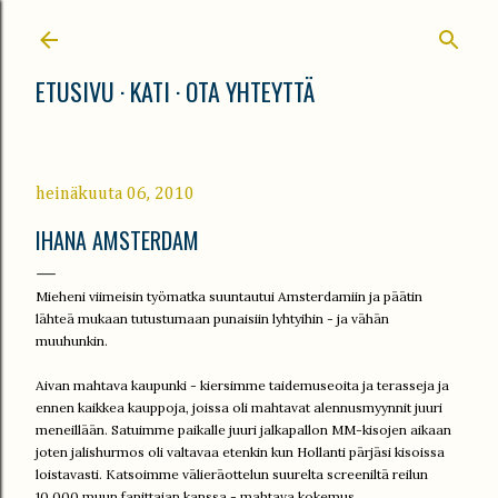
Siirry pääsisältöön
ETUSIVU
KATI
OTA YHTEYTTÄ
heinäkuuta 06, 2010
IHANA AMSTERDAM
Mieheni viimeisin työmatka suuntautui Amsterdamiin ja päätin
lähteä mukaan tutustumaan punaisiin lyhtyihin - ja vähän
muuhunkin.
Aivan mahtava kaupunki - kiersimme taidemuseoita ja terasseja ja
ennen kaikkea kauppoja, joissa oli mahtavat alennusmyynnit juuri
meneillään. Satuimme paikalle juuri jalkapallon MM-kisojen aikaan
joten jalishurmos oli valtavaa etenkin kun Hollanti pärjäsi kisoissa
loistavasti. Katsoimme välieräottelun suurelta screeniltä reilun
10.000 muun fanittajan kanssa - mahtava kokemus.