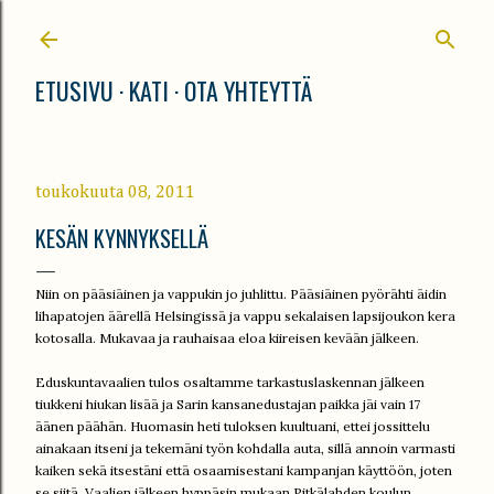
Siirry pääsisältöön
ETUSIVU
KATI
OTA YHTEYTTÄ
toukokuuta 08, 2011
KESÄN KYNNYKSELLÄ
Niin on pääsiäinen ja vappukin jo juhlittu. Pääsiäinen pyörähti äidin
lihapatojen äärellä Helsingissä ja vappu sekalaisen lapsijoukon kera
kotosalla. Mukavaa ja rauhaisaa eloa kiireisen kevään jälkeen.
Eduskuntavaalien tulos osaltamme tarkastuslaskennan jälkeen
tiukkeni hiukan lisää ja Sarin kansanedustajan paikka jäi vain 17
äänen päähän. Huomasin heti tuloksen kuultuani, ettei jossittelu
ainakaan itseni ja tekemäni työn kohdalla auta, sillä annoin varmasti
kaiken sekä itsestäni että osaamisestani kampanjan käyttöön, joten
se siitä. Vaalien jälkeen hyppäsin mukaan Pitkälahden koulun