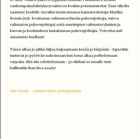
vanhempainyhdistyksen taistoon koulun pelastamiseksi. Ensi viikolla
saamme koululle vieraiksi muun muassa kansanedustaja Markku
Rossin (nyk. Keskustan valtuustoryhmän puheenjohtaja, tuleva
valtuuston puheenjohtaja) sekä suurimpien valtuustoryhmien ja
kasvun ja koulutuksen lautakunnan puheenjohtajia. Toivottavasti
asiaamme kuullaan!
Tässä alkaa jo pikku hiljaa kaipaamaan kesää ja kärpäsiä - lapsetkin
tuntuvat jo pyörivän nahoissaan kun loma alkaa polttelemaan
varpaita. Sitä siis odottelemaan - ja olishan se maalle uusi
hallituskin ihan kiva saada!
Jaa muille
Lähetä teksti sähköpostitse