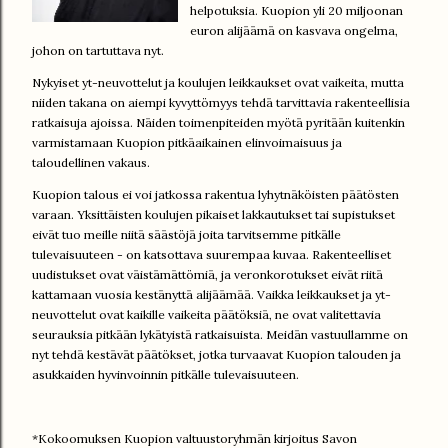
helpotuksia. Kuopion yli 20 miljoonan
euron alijäämä on kasvava ongelma,
johon on tartuttava nyt.
Nykyiset yt-neuvottelut ja koulujen leikkaukset ovat vaikeita, mutta
niiden takana on aiempi kyvyttömyys tehdä tarvittavia rakenteellisia
ratkaisuja ajoissa. Näiden toimenpiteiden myötä pyritään kuitenkin
varmistamaan Kuopion pitkäaikainen elinvoimaisuus ja
taloudellinen vakaus.
Kuopion talous ei voi jatkossa rakentua lyhytnäköisten päätösten
varaan. Yksittäisten koulujen pikaiset lakkautukset tai supistukset
eivät tuo meille niitä säästöjä joita tarvitsemme pitkälle
tulevaisuuteen - on katsottava suurempaa kuvaa. Rakenteelliset
uudistukset ovat väistämättömiä, ja veronkorotukset eivät riitä
kattamaan vuosia kestänyttä alijäämää. Vaikka leikkaukset ja yt-
neuvottelut ovat kaikille vaikeita päätöksiä, ne ovat valitettavia
seurauksia pitkään lykätyistä ratkaisuista. Meidän vastuullamme on
nyt tehdä kestävät päätökset, jotka turvaavat Kuopion talouden ja
asukkaiden hyvinvoinnin pitkälle tulevaisuuteen.
*Kokoomuksen Kuopion valtuustoryhmän kirjoitus Savon