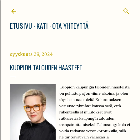
Siirry pääsisältöön
ETUSIVU
KATI
OTA YHTEYTTÄ
syyskuuta 28, 2024
KUOPION TALOUDEN HAASTEET
Kuopion kaupungin talouden haasteista
on puhuttu paljon viime aikoina, ja olen
täysin samaa mieltä Kokoomuksen
valtuustoryhmän* kanssa siitä, että
rakenteelliset muutokset ovat
ratkaisevia kaupungin talouden
tasapainottamiseksi. Talousongelmia ei
voida ratkaista veronkorotuksilla, sillä
ne tarjoavat vain väliaikaisia